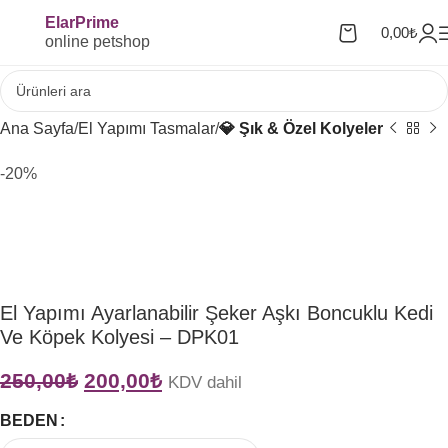
ElarPrime
0,00
₺
online petshop
Ana Sayfa
El Yapımı Tasmalar
💎 Şık & Özel Kolyeler
-20%
El Yapımı Ayarlanabilir Şeker Aşkı Boncuklu Kedi
Ve Köpek Kolyesi – DPK01
250,00
₺
200,00
₺
KDV dahil
BEDEN