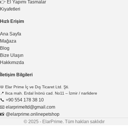
👉 El Yapımı Tasmalar
Kiyafetleri
Hızlı Erişim
Ana Sayfa
Mağaza
Blog
Bize Ulaşın
Hakkımızda
İletişim Bilgileri
📛 Elar Prime İç ve Dış Ticaret Ltd. Şti.
📍 Ilıca mah. Erdal İnönü cad. No11 – İzmir / narlidere
📞 +90 554 178 38 10
📧 elarprimeltd@gmail.com
📸 @elarprime.onlinepetshop
© 2025 - ElarPrime. Tüm hakları saklıdır