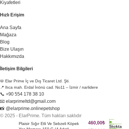
Kiyafetleri
Hızlı Erişim
Ana Sayfa
Mağaza
Blog
Bize Ulaşın
Hakkımızda
İletişim Bilgileri
📛 Elar Prime İç ve Dış Ticaret Ltd. Şti.
📍 Ilıca mah. Erdal İnönü cad. No11 – İzmir / narlidere
📞 +90 554 178 38 10
📧 elarprimeltd@gmail.com
📸 @elarprime.onlinepetshop
© 2025 - ElarPrime. Tüm hakları saklıdır
460,00
₺
Plaisir Sığır Etli Ve Sebzeli Köpek
Stokta
Yaş Maması 150 G (4 Adet)