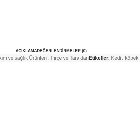
AÇIKLAMA
DEĞERLENDIRMELER (0)
ım ve sağlık Ürünleri
,
Fırçe ve Tarakları
Etiketler:
Kedi
,
köpek