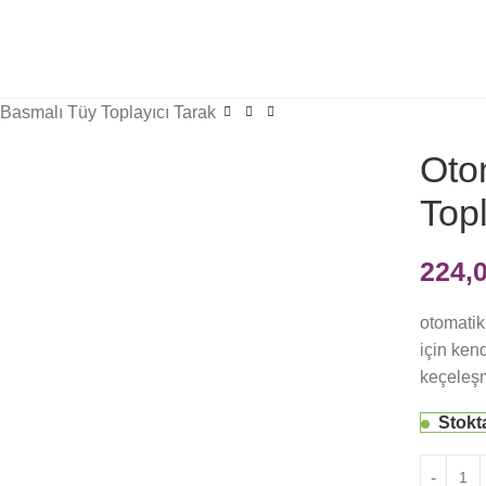
Basmalı Tüy Toplayıcı Tarak
Oto
Topl
224,
otomatik
için ken
keçeleşm
Stokt