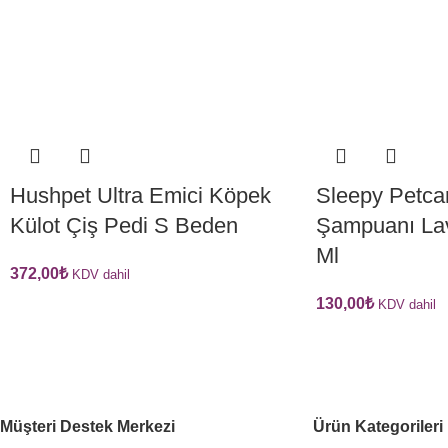
Hushpet Ultra Emici Köpek
Sleepy Petca
Külot Çiş Pedi S Beden
Şampuanı Lav
Ml
372,00
₺
KDV dahil
130,00
₺
KDV dahil
Müşteri Destek Merkezi
Ürün Kategorileri