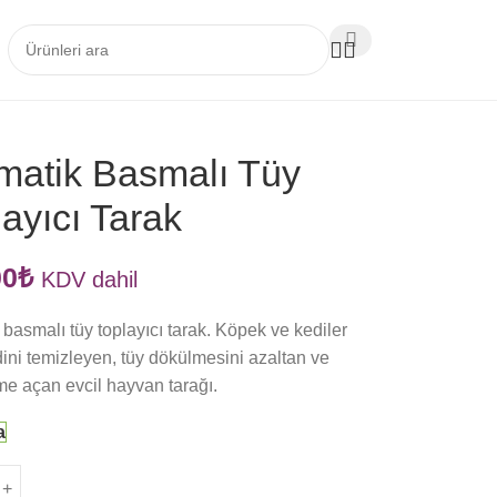
matik Basmalı Tüy
ayıcı Tarak
00
₺
KDV dahil
 basmalı tüy toplayıcı tarak. Köpek ve kediler
dini temizleyen, tüy dökülmesini azaltan ve
e açan evcil hayvan tarağı.
a