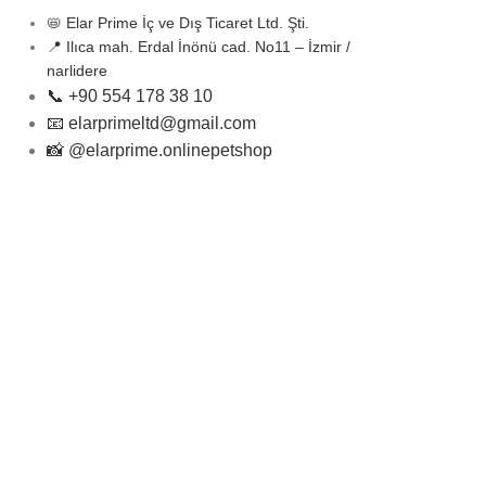
📛 Elar Prime İç ve Dış Ticaret Ltd. Şti.
📍 Ilıca mah. Erdal İnönü cad. No11 – İzmir /
narlidere
📞 +90 554 178 38 10
📧 elarprimeltd@gmail.com
📸 @elarprime.onlinepetshop