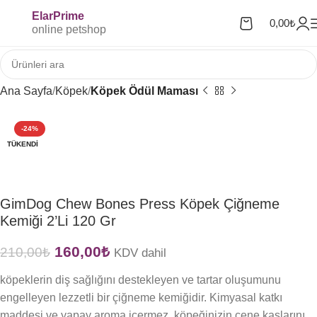
ElarPrime
0,00
₺
online petshop
Ana Sayfa
Köpek
Köpek Ödül Maması
-24%
TÜKENDI
GimDog Chew Bones Press Köpek Çiğneme
Kemiği 2’li 120 Gr
160,00
₺
210,00
₺
KDV dahil
köpeklerin diş sağlığını destekleyen ve tartar oluşumunu
engelleyen lezzetli bir çiğneme kemiğidir. Kimyasal katkı
maddesi ve yapay aroma içermez, köpeğinizin çene kaslarını