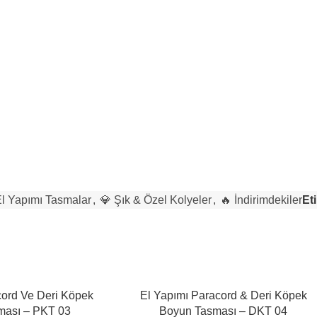
l Yapımı Tasmalar
,
💎 Şık & Özel Kolyeler
,
🔥 İndirimdekiler
Eti
cord Ve Deri Köpek
El Yapımı Paracord & Deri Köpek
ması – PKT 03
Boyun Tasması – DKT 04