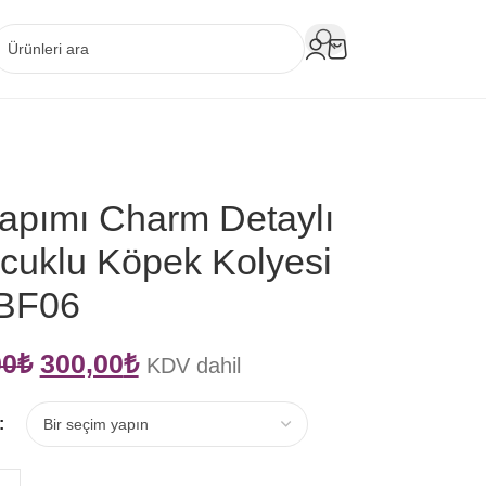
Yapımı Charm Detaylı
cuklu Köpek Kolyesi
BF06
00
₺
300,00
₺
KDV dahil