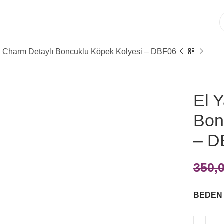
ı Charm Detaylı Boncuklu Köpek Kolyesi – DBF06
El 
Bon
– D
350,
BEDEN