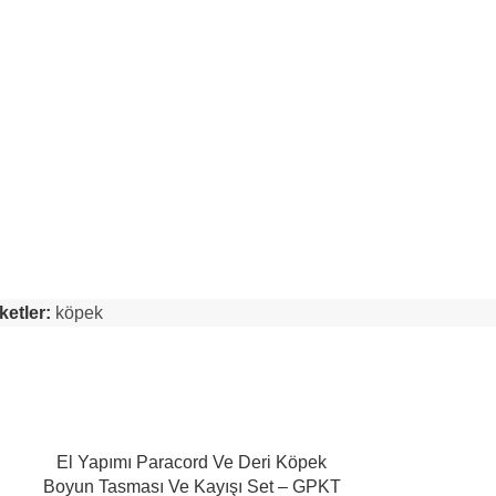
ketler:
köpek
El Yapımı Paracord Ve Deri Köpek
El Yapımı D
Boyun Tasması Ve Kayışı Set – GPKT
Boyun 