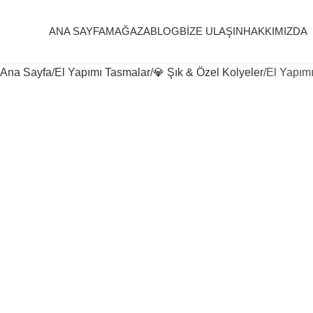
ANA SAYFA
MAĞAZA
BLOG
BIZE ULAŞIN
HAKKIMIZDA
Ana Sayfa
El Yapımı Tasmalar
💎 Şık & Özel Kolyeler
El Yapım