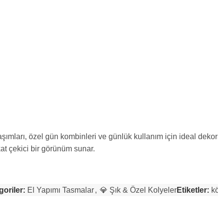
ımları, özel gün kombinleri ve günlük kullanım için ideal dekora
at çekici bir görünüm sunar.
goriler:
El Yapımı Tasmalar
,
💎 Şık & Özel Kolyeler
Etiketler:
k