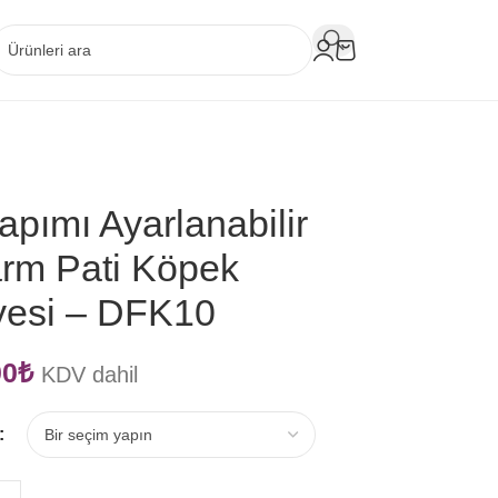
apımı Ayarlanabilir
rm Pati Köpek
yesi – DFK10
00
₺
KDV dahil