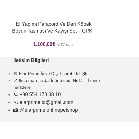
-17%
El Yapımı Paracord Ve Deri Köpek
El Yapımı P
Boyun Tasması Ve Kayışı Set – GPKT
Boyun Tasm
02
1.100,00
₺
590,00
₺
KDV dahil
İletişim Bilgileri
📛 Elar Prime İç ve Dış Ticaret Ltd. Şti.
📍 Ilıca mah. Erdal İnönü cad. No11 – İzmir /
narlidere
📞 +90 554 178 38 10
📧 elarprimeltd@gmail.com
📸 @elarprime.onlinepetshop