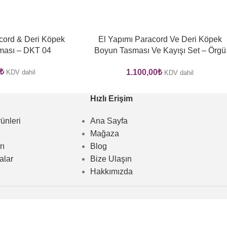
cord & Deri Köpek
El Yapımı Paracord Ve Deri Köpek
ması – DKT 04
Boyun Tasması Ve Kayışı Set – Örgü
Strong 013
₺
1.100,00
₺
KDV dahil
KDV dahil
Hızlı Erişim
ünleri
Ana Sayfa
Mağaza
rı
Blog
alar
Bize Ulaşın
Hakkımızda