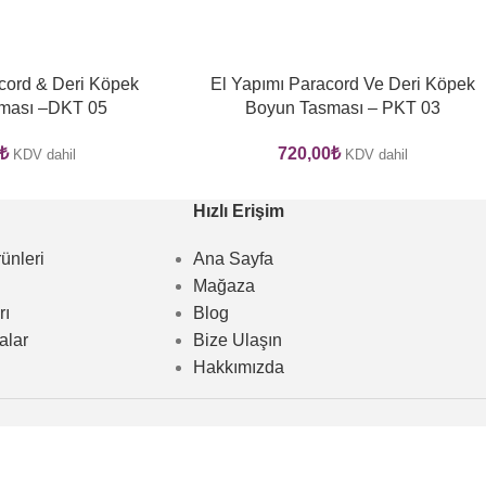
cord & Deri Köpek
El Yapımı Paracord Ve Deri Köpek
ması –DKT 05
Boyun Tasması – PKT 03
₺
720,00
₺
KDV dahil
KDV dahil
Hızlı Erişim
ünleri
Ana Sayfa
Mağaza
rı
Blog
alar
Bize Ulaşın
Hakkımızda