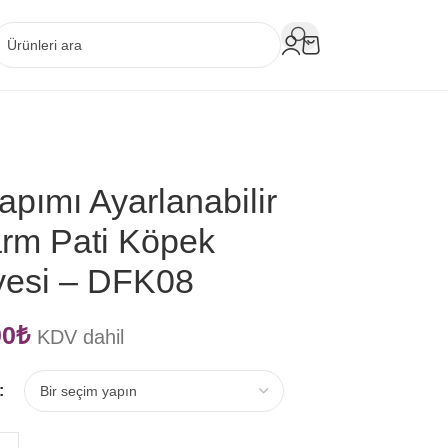
apımı Ayarlanabilir
rm Pati Köpek
yesi – DFK08
00
₺
KDV dahil