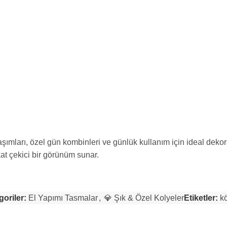
ımları, özel gün kombinleri ve günlük kullanım için ideal dekora
at çekici bir görünüm sunar.
goriler:
El Yapımı Tasmalar
,
💎 Şık & Özel Kolyeler
Etiketler:
k