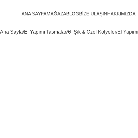
ANA SAYFA
MAĞAZA
BLOG
BIZE ULAŞIN
HAKKIMIZDA
Ana Sayfa
El Yapımı Tasmalar
💎 Şık & Özel Kolyeler
El Yapım