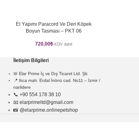
El Yapımı Paracord Ve Deri Köpek
El Yapımı P
Boyun Tasması – PKT 06
Boyun Tasmas
S
720,00
₺
1.10
KDV dahil
İletişim Bilgileri
📛 Elar Prime İç ve Dış Ticaret Ltd. Şti.
📍 Ilıca mah. Erdal İnönü cad. No11 – İzmir /
narlidere
📞 +90 554 178 38 10
📧 elarprimeltd@gmail.com
📸 @elarprime.onlinepetshop