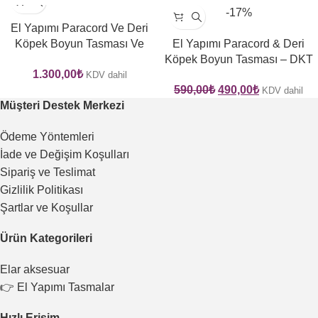
-17%
El Yapımı Paracord Ve Deri
Köpek Boyun Tasması Ve
El Yapımı Paracord & Deri
Kayışı Seti – GPKT 06
Köpek Boyun Tasması – DKT
1.300,00
₺
08
KDV dahil
590,00
₺
490,00
₺
KDV dahil
Müşteri Destek Merkezi
Ödeme Yöntemleri
İade ve Değişim Koşulları
Sipariş ve Teslimat
Gizlilik Politikası
Şartlar ve Koşullar
Ürün Kategorileri
Elar aksesuar
👉 El Yapımı Tasmalar
Hızlı Erişim