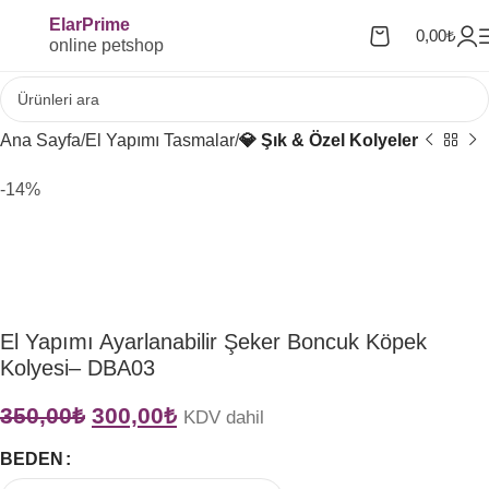
ElarPrime
0,00
₺
online petshop
Ana Sayfa
El Yapımı Tasmalar
💎 Şık & Özel Kolyeler
-14%
El Yapımı Ayarlanabilir Şeker Boncuk Köpek
Kolyesi– DBA03
350,00
₺
300,00
₺
KDV dahil
BEDEN