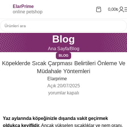
ElarPrime
0,00
₺
online petshop
Blog
Ana Sayfa
Blog
BLOG
Köpeklerde Sıcak Çarpması Belirtileri Önleme Ve
Müdahale Yöntemleri
Elarprime
Açık 20/07/2025
yorumlar kapalı
Yaz aylarında köpeğinizle dışarıda vakit geçirmek
oldukça keyiflidir.
Ancak yükselen sıcaklıklar ve nem oranı,