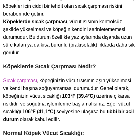
köpekler için ciddi bir tehdit olan sıcak çarpması riskini
beraberinde getirir.
Köpeklerde sıcak çarpması
, vücut ısısının kontrolsüz
şekilde yükselmesi ve köpeğin kendini serinletememesi
durumudur. Bu durum özellikle yaz aylarında dışarıda uzun
süre kalan ya da kısa burunlu (brakisefalik) ırklarda daha sık
görülür.
Köpeklerde Sıcak Çarpması Nedir?
Sıcak çarpması
, köpeğinizin vücut ısısının aşırı yükselmesi
ve kendi başına soğuyamaması durumudur. Genel olarak,
köpeğinizin vücut sıcaklığı
103°F (39,4°C)
üzerine çıkarsa
risklidir ve soğutma işlemlerine başlamalısınız. Eğer vücut
sıcaklığı
106°F (41,1°C)
seviyesine ulaşırsa bu
tıbbi bir acil
durum
olarak kabul edilir.
Normal Köpek Vücut Sıcaklığı: